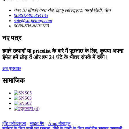
नंबर 10 होंगकी वेस्ट रोड, झिफ़ू डिस्ट्रिक्ट, यातई सिटी, चीन
008613395354133
sale@sd-jietong.com
0086-535-6801780
नए पत्र
हमारे उत्पादों या pricelist के बारे में पूछताछ के लिए, कृपया अपना
ईमेल हमें छोड़ दें और हम 24 घंटे के भीतर संपर्क में रहेंगे।
अब पूछताछ
सामाजिक
हॉट प्रोडक्ट्स
-
साइट मैप
-
Amp मोबाइल
संयंत्र के लिए पानी का छानना
,
पीने के पानी के लिए क्लोरीन खुराक प्रणाली
,