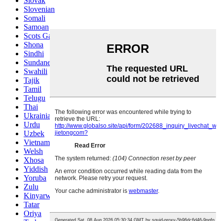
Slovak
Slovenian
Somali
Samoan
Scots Gaelic
Shona
Sindhi
Sundanese
Swahili
Tajik
Tamil
Telugu
Thai
Ukrainian
Urdu
Uzbek
Vietnamese
Welsh
Xhosa
Yiddish
Yoruba
Zulu
Kinyarwanda
Tatar
Oriya