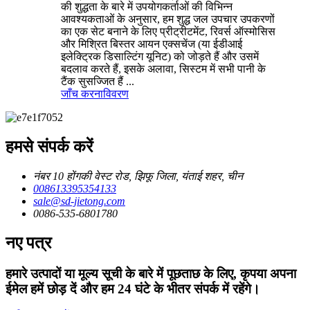
की शुद्धता के बारे में उपयोगकर्ताओं की विभिन्न
आवश्यकताओं के अनुसार, हम शुद्ध जल उपचार उपकरणों
का एक सेट बनाने के लिए प्रीट्रीटमेंट, रिवर्स ऑस्मोसिस
और मिश्रित बिस्तर आयन एक्सचेंज (या ईडीआई
इलेक्ट्रिक डिसाल्टिंग यूनिट) को जोड़ते हैं और उसमें
बदलाव करते हैं, इसके अलावा, सिस्टम में सभी पानी के
टैंक सुसज्जित हैं ...
जाँच करना
विवरण
हमसे संपर्क करें
नंबर 10 होंगकी वेस्ट रोड, झिफू जिला, यंताई शहर, चीन
008613395354133
sale@sd-jietong.com
0086-535-6801780
नए पत्र
हमारे उत्पादों या मूल्य सूची के बारे में पूछताछ के लिए, कृपया अपना
ईमेल हमें छोड़ दें और हम 24 घंटे के भीतर संपर्क में रहेंगे।