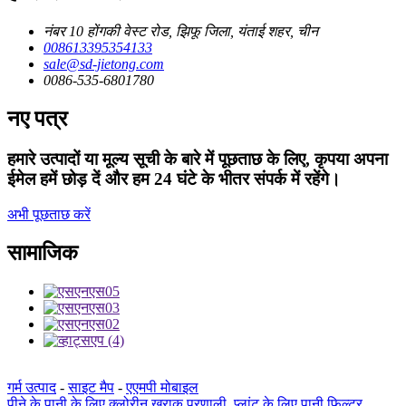
नंबर 10 होंगकी वेस्ट रोड, झिफू जिला, यंताई शहर, चीन
008613395354133
sale@sd-jietong.com
0086-535-6801780
नए पत्र
हमारे उत्पादों या मूल्य सूची के बारे में पूछताछ के लिए, कृपया अपना
ईमेल हमें छोड़ दें और हम 24 घंटे के भीतर संपर्क में रहेंगे।
अभी पूछताछ करें
सामाजिक
गर्म उत्पाद
-
साइट मैप
-
एएमपी मोबाइल
पीने के पानी के लिए क्लोरीन खुराक प्रणाली
,
प्लांट के लिए पानी फिल्टर
,