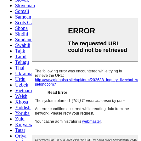
Slovenian
Somali
Samoan
Scots Gaelic
Shona
Sindhi
Sundanese
Swahili
Tajik
Tamil
Telugu
Thai
Ukrainian
Urdu
Uzbek
Vietnamese
Welsh
Xhosa
Yiddish
Yoruba
Zulu
Kinyarwanda
Tatar
Oriya