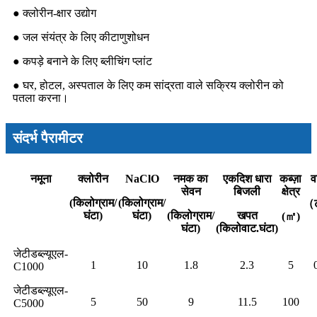
● क्लोरीन-क्षार उद्योग
● जल संयंत्र के लिए कीटाणुशोधन
● कपड़े बनाने के लिए ब्लीचिंग प्लांट
● घर, होटल, अस्पताल के लिए कम सांद्रता वाले सक्रिय क्लोरीन को
पतला करना।
संदर्भ पैरामीटर
नमूना
क्लोरीन
NaClO
नमक का
एकदिश धारा
कब्ज़ा
व
सेवन
बिजली
क्षेत्र
(किलोग्राम/
(किलोग्राम/
（
घंटा)
घंटा)
(किलोग्राम/
खपत
(㎡)
घंटा)
(किलोवाट.घंटा)
जेटीडब्ल्यूएल-
1
10
1.8
2.3
5
C1000
जेटीडब्ल्यूएल-
5
50
9
11.5
100
C5000