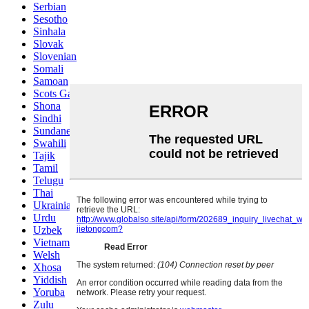
Serbian
Sesotho
Sinhala
Slovak
Slovenian
Somali
Samoan
Scots Gaelic
Shona
Sindhi
Sundanese
Swahili
Tajik
Tamil
Telugu
Thai
Ukrainian
Urdu
Uzbek
Vietnamese
Welsh
Xhosa
Yiddish
Yoruba
Zulu