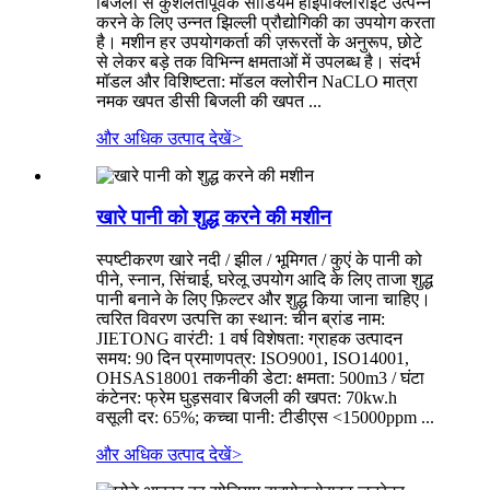
बिजली से कुशलतापूर्वक सोडियम हाइपोक्लोराइट उत्पन्न
करने के लिए उन्नत झिल्ली प्रौद्योगिकी का उपयोग करता
है। मशीन हर उपयोगकर्ता की ज़रूरतों के अनुरूप, छोटे
से लेकर बड़े तक विभिन्न क्षमताओं में उपलब्ध है। संदर्भ
मॉडल और विशिष्टता: मॉडल क्लोरीन NaCLO मात्रा
नमक खपत डीसी बिजली की खपत ...
और अधिक उत्पाद देखें
>
खारे पानी को शुद्ध करने की मशीन
स्पष्टीकरण खारे नदी / झील / भूमिगत / कुएं के पानी को
पीने, स्नान, सिंचाई, घरेलू उपयोग आदि के लिए ताजा शुद्ध
पानी बनाने के लिए फ़िल्टर और शुद्ध किया जाना चाहिए।
त्वरित विवरण उत्पत्ति का स्थान: चीन ब्रांड नाम:
JIETONG वारंटी: 1 वर्ष विशेषता: ग्राहक उत्पादन
समय: 90 दिन प्रमाणपत्र: ISO9001, ISO14001,
OHSAS18001 तकनीकी डेटा: क्षमता: 500m3 / घंटा
कंटेनर: फ्रेम घुड़सवार बिजली की खपत: 70kw.h
वसूली दर: 65%; कच्चा पानी: टीडीएस <15000ppm ...
और अधिक उत्पाद देखें
>