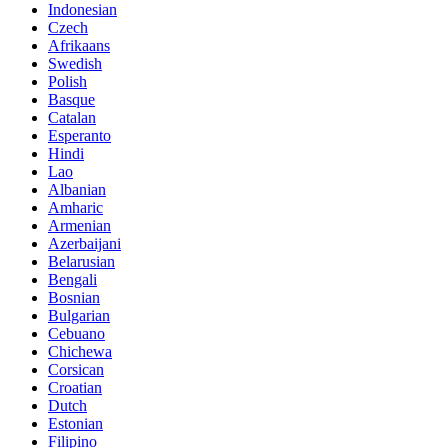
Indonesian
Czech
Afrikaans
Swedish
Polish
Basque
Catalan
Esperanto
Hindi
Lao
Albanian
Amharic
Armenian
Azerbaijani
Belarusian
Bengali
Bosnian
Bulgarian
Cebuano
Chichewa
Corsican
Croatian
Dutch
Estonian
Filipino