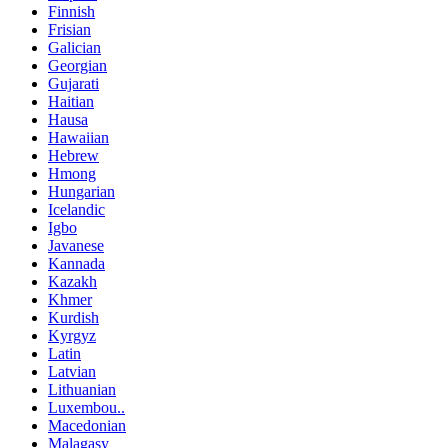
Finnish
Frisian
Galician
Georgian
Gujarati
Haitian
Hausa
Hawaiian
Hebrew
Hmong
Hungarian
Icelandic
Igbo
Javanese
Kannada
Kazakh
Khmer
Kurdish
Kyrgyz
Latin
Latvian
Lithuanian
Luxembou..
Macedonian
Malagasy