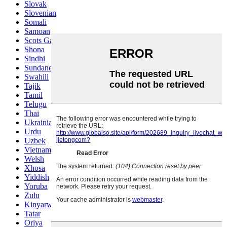
Slovak
Slovenian
Somali
Samoan
Scots Gaelic
Shona
Sindhi
Sundanese
Swahili
Tajik
Tamil
Telugu
Thai
Ukrainian
Urdu
Uzbek
Vietnamese
Welsh
Xhosa
Yiddish
Yoruba
Zulu
Kinyarwanda
Tatar
Oriya