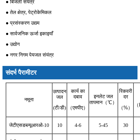
● बिजली संयंत्र
● तेल क्षेत्र, पेट्रोकेमिकल
● प्रसंस्करण उद्यम
● सार्वजनिक ऊर्जा इकाइयाँ
● उद्योग
● नगर निगम पेयजल संयंत्र
संदर्भ पैरामीटर
कार्य का
रिकवरी
उत्पादन
इनलेट जल
दबाव
दर
जल
नमूना
तापमान
（℃）
（
(टी/डी)
（
एमपीए
）
（
%
）
जेटीएसडब्ल्यूआरओ-10
10
4-6
5-45
30