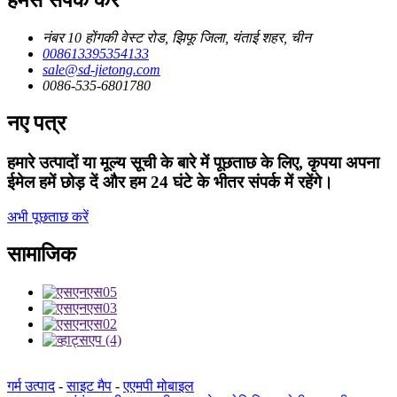
हमसे संपर्क करें
नंबर 10 होंगकी वेस्ट रोड, झिफू जिला, यंताई शहर, चीन
008613395354133
sale@sd-jietong.com
0086-535-6801780
नए पत्र
हमारे उत्पादों या मूल्य सूची के बारे में पूछताछ के लिए, कृपया अपना
ईमेल हमें छोड़ दें और हम 24 घंटे के भीतर संपर्क में रहेंगे।
अभी पूछताछ करें
सामाजिक
गर्म उत्पाद
-
साइट मैप
-
एएमपी मोबाइल