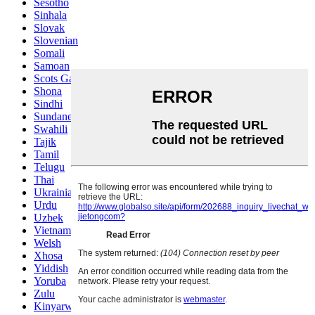
Sesotho
Sinhala
Slovak
Slovenian
Somali
Samoan
Scots Gaelic
Shona
Sindhi
Sundanese
Swahili
Tajik
Tamil
Telugu
Thai
Ukrainian
Urdu
Uzbek
Vietnamese
Welsh
Xhosa
Yiddish
Yoruba
Zulu
Kinyarwanda