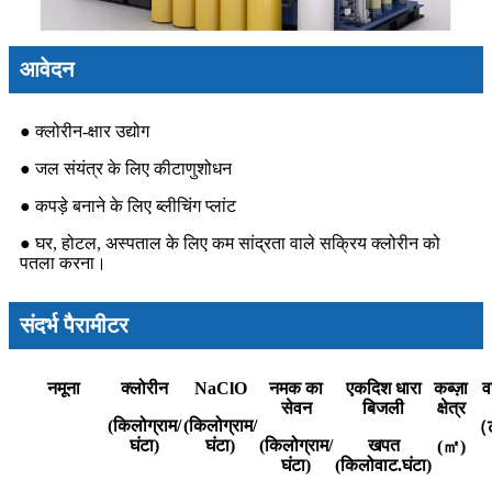
आवेदन
● क्लोरीन-क्षार उद्योग
● जल संयंत्र के लिए कीटाणुशोधन
● कपड़े बनाने के लिए ब्लीचिंग प्लांट
● घर, होटल, अस्पताल के लिए कम सांद्रता वाले सक्रिय क्लोरीन को
पतला करना।
संदर्भ पैरामीटर
नमूना
क्लोरीन
NaClO
नमक का
एकदिश धारा
कब्ज़ा
व
सेवन
बिजली
क्षेत्र
(किलोग्राम/
(किलोग्राम/
（
घंटा)
घंटा)
(किलोग्राम/
खपत
(㎡)
घंटा)
(किलोवाट.घंटा)