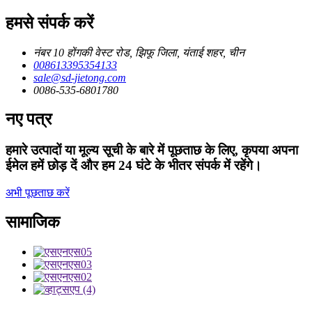
हमसे संपर्क करें
नंबर 10 होंगकी वेस्ट रोड, झिफू जिला, यंताई शहर, चीन
008613395354133
sale@sd-jietong.com
0086-535-6801780
नए पत्र
हमारे उत्पादों या मूल्य सूची के बारे में पूछताछ के लिए, कृपया अपना
ईमेल हमें छोड़ दें और हम 24 घंटे के भीतर संपर्क में रहेंगे।
अभी पूछताछ करें
सामाजिक